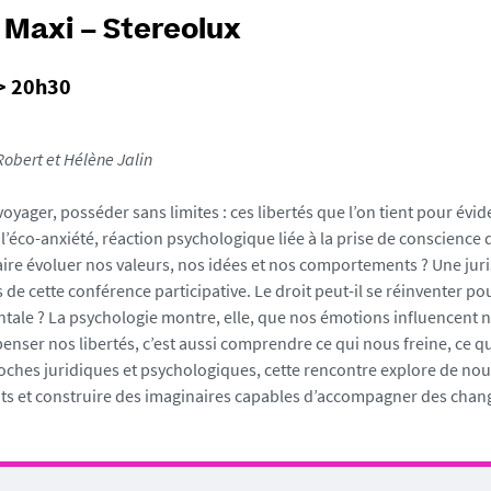
e Maxi – Stereolux
> 20h30
obert et Hélène Jalin
yager, posséder sans limites : ces libertés que l’on tient pour évid
i l’éco-anxiété, réaction psychologique liée à la prise de conscienc
aire évoluer nos valeurs, nos idées et nos comportements ? Une jur
 de cette conférence participative. Le droit peut-il se réinventer po
ale ? La psychologie montre, elle, que nos émotions influencent no
penser nos libertés, c’est aussi comprendre ce qui nous freine, ce 
oches juridiques et psychologiques, cette rencontre explore de nou
ts et construire des imaginaires capables d’accompagner des change