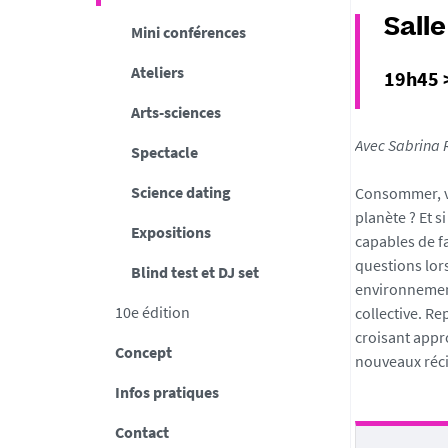
Sall
Mini conférences
Ateliers
19h45 
Arts-sciences
Avec Sabrina R
Spectacle
Science dating
Consommer, vo
planète ? Et s
Expositions
capables de f
questions lors
Blind test et DJ set
environnement
10e édition
collective. Re
croisant appr
Concept
nouveaux réci
Infos pratiques
Contact