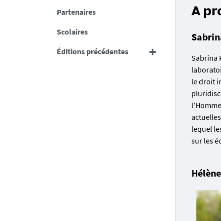
A pr
Partenaires
Scolaires
Sabrin
Éditions précédentes
Sabrina 
laboratoi
le droit
pluridisc
l'Homme à
actuelle
lequel le
sur les é
Hélène