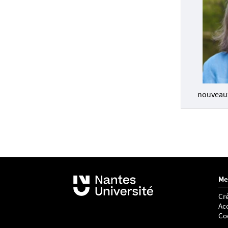
nouveaux
Me
Cré
Acc
Co